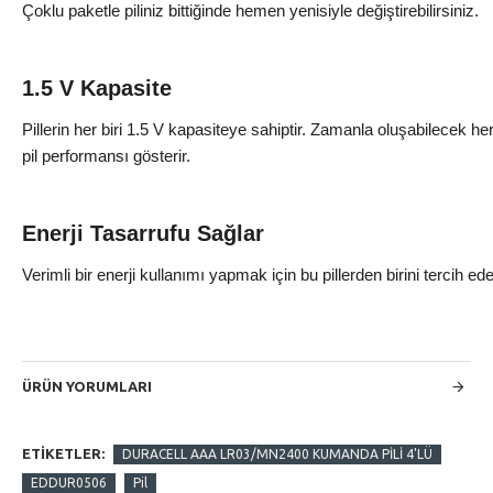
Çoklu paketle piliniz bittiğinde hemen yenisiyle değiştirebilirsiniz.
1.5 V Kapasite
Pillerin her biri 1.5 V kapasiteye sahiptir. Zamanla oluşabilecek he
pil performansı gösterir.
Enerji Tasarrufu Sağlar
Verimli bir enerji kullanımı yapmak için bu pillerden birini tercih ede
ÜRÜN YORUMLARI
ETIKETLER:
DURACELL AAA LR03/MN2400 KUMANDA PİLİ 4'LÜ
EDDUR0506
Pil